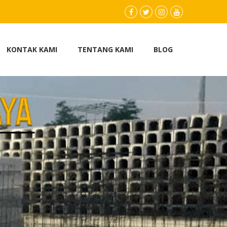
facebook.com
twitter
instagram
youtube
KONTAK KAMI
TENTANG KAMI
BLOG