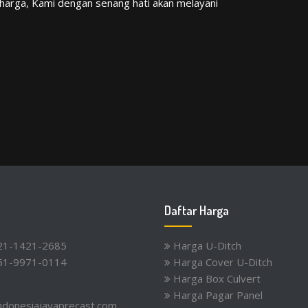
i harga, Kami dengan senang hati akan melayani
Daftar Harga
21-1421-2685
Harga U-Ditch
51-9971-0114
Harga Cover U-Ditch
Harga Box Culvert
Harga Pagar Panel
ndonesiajayaprecast.com